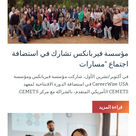
مؤسسة فيربانكس تشارك في استضافة
اجتماع "مسارات
في أكتوبر/تشرين الأول، شاركت مؤسسة فيربانكس ومؤسسة
CareerWise USA في استضافة الدورة الافتتاحية لمعهد
CEMETS الأمريكي المتقدم، بالشراكة مع مركز CEMETS.
قراءة المزيد