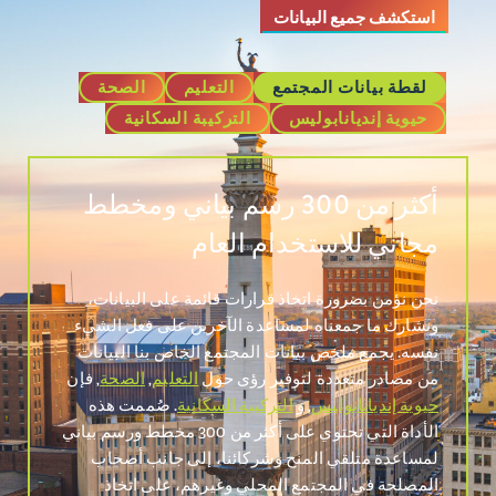
استكشف جميع البيانات
لقطة بيانات المجتمع
التعليم
الصحة
حيوية إنديانابوليس
التركيبة السكانية
أكثر من 300 رسم بياني ومخطط
مجاني للاستخدام العام
نحن نؤمن بضرورة اتخاذ قرارات قائمة على البيانات،
ونشارك ما جمعناه لمساعدة الآخرين على فعل الشيء
نفسه. يجمع ملخص بيانات المجتمع الخاص بنا البيانات
من مصادر متعددة لتوفير رؤى حول
التعليم
,
الصحة
, فإن
حيوية إنديانابوليس
, و
التركيبة السكانية
. صُممت هذه
الأداة التي تحتوي على أكثر من 300 مخطط ورسم بياني
لمساعدة متلقي المنح وشركائنا، إلى جانب أصحاب
المصلحة في المجتمع المحلي وغيرهم، على اتخاذ