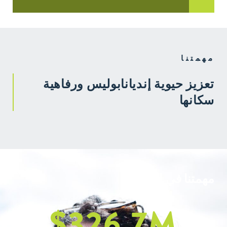
مهمتنا
تعزيز حيوية إنديانابوليس ورفاهية
سكانها
مهمتنا في العمل
$
326.7
M