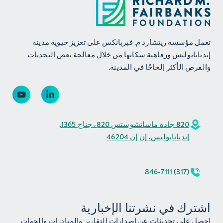
تعمل مؤسسة ريتشارد م. فيربانكس على تعزيز حيوية مدينة
إنديانابوليس ورفاهية سكانها من خلال معالجة بعض التحديات
والفرص الأكثر إلحاحًا في المدينة.
820 جادة ماساتشوستس 820، جناح 1365,
إنديانابوليس، إن إن 46204
(317) 846-7111
اشترك في نشرتنا الإخبارية
احصل على تحديثات عن إصدارات التقارير والمبادرات والجهات