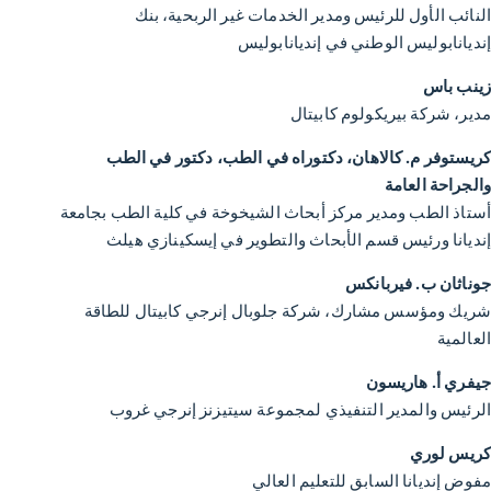
النائب الأول للرئيس ومدير الخدمات غير الربحية، بنك
إنديانابوليس الوطني في إنديانابوليس
زينب باس
مدير، شركة بيريكولوم كابيتال
كريستوفر م. كالاهان، دكتوراه في الطب، دكتور في الطب
والجراحة العامة
أستاذ الطب ومدير مركز أبحاث الشيخوخة في كلية الطب بجامعة
إنديانا ورئيس قسم الأبحاث والتطوير في إيسكينازي هيلث
جوناثان ب. فيربانكس
شريك ومؤسس مشارك، شركة جلوبال إنرجي كابيتال للطاقة
العالمية
جيفري أ. هاريسون
الرئيس والمدير التنفيذي لمجموعة سيتيزنز إنرجي غروب
كريس لوري
مفوض إنديانا السابق للتعليم العالي