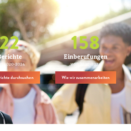
22
158
Berichte
Einberufungen
n 2020-2024
von 2020-2024
richte durchsuchen
Wie wir zusammenarbeiten