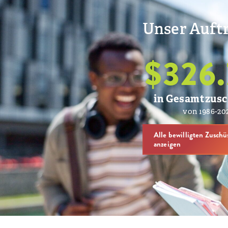
Unser Auftr
$
326.
in Gesamtzus
von 1986-20
Alle bewilligten Zuschü
anzeigen