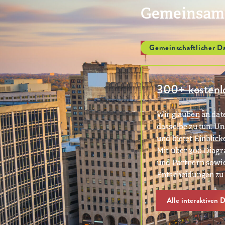
Gemeinsame
Gemeinschaftlicher D
300+ kostenlo
Wir glauben an dat
dasselbe zu tun. 
und bietet Einblick
Mit über 300 Diag
und Partnern sowie
Entscheidungen zu 
Alle interaktiven