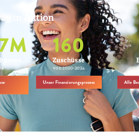
ag in Aktion
7
M
160
chüssen
Zuschüsse
24
von 2020-2024
vo
sse
Unser Finanzierungsprozess
Alle Be