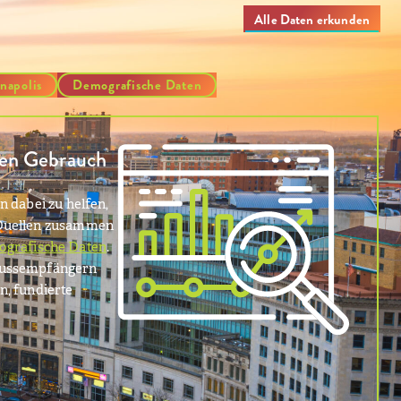
Alle Daten erkunden
anapolis
Demografische Daten
hen Gebrauch
 dabei zu helfen,
 Quellen zusammen
grafische Daten
.
chussempfängern
n, fundierte