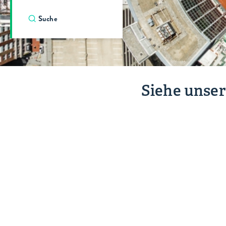
Siehe unser
Vitalität
Bildung
von
Indianapolis