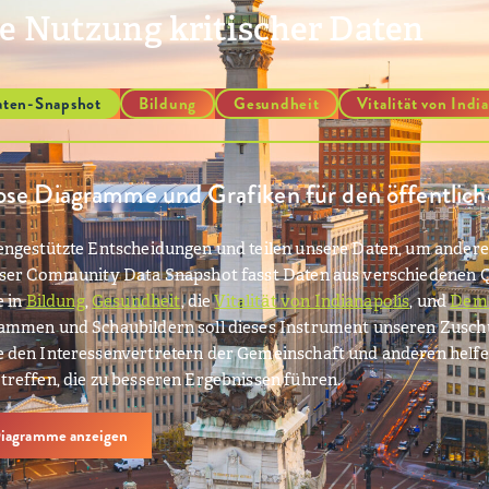
 Nutzung kritischer Daten
aten-Snapshot
Bildung
Gesundheit
Vitalität von Indi
se Diagramme und Grafiken für den öffentlic
engestützte Entscheidungen und teilen unsere Daten, um anderen
Unser Community Data Snapshot fasst Daten aus verschiedenen
e in
Bildung
,
Gesundheit
, die
Vitalität von Indianapolis
, und
Demo
rammen und Schaubildern soll dieses Instrument unseren Zus
 den Interessenvertretern der Gemeinschaft und anderen helfe
treffen, die zu besseren Ergebnissen führen.
 Diagramme anzeigen