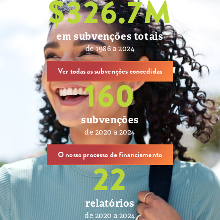
$
326.7
M
em subvenções totais
de 1986 a 2024
Ver todas as subvenções concedidas
160
subvenções
de 2020 a 2024
O nosso processo de financiamento
22
relatórios
de 2020 a 2024