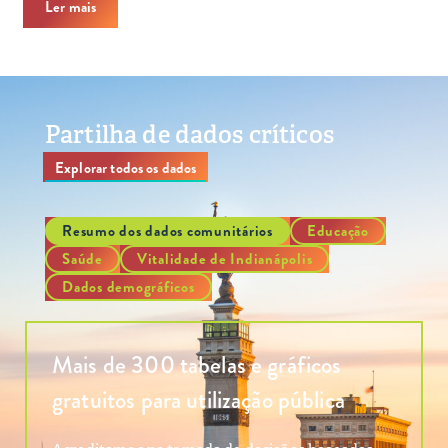
Ler mais
Partilha de dados críticos
Explorar todos os dados
Resumo dos dados comunitários
Educação
Saúde
Vitalidade de Indianápolis
Dados demográficos
Mais de 300 tabelas e gráficos
gratuitos para utilização pública