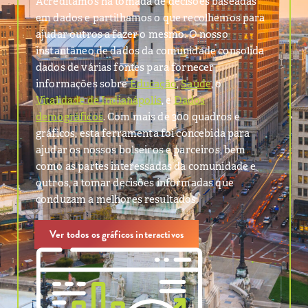
Acreditamos na tomada de decisões baseadas
em dados e partilhamos o que recolhemos para
ajudar outros a fazer o mesmo. O nosso
instantâneo de dados da comunidade consolida
dados de várias fontes para fornecer
informações sobre
Educação
,
Saúde
, o
Vitalidade de Indianápolis
, e
Dados
demográficos
. Com mais de 300 quadros e
gráficos, esta ferramenta foi concebida para
ajudar os nossos bolseiros e parceiros, bem
como as partes interessadas da comunidade e
outros, a tomar decisões informadas que
conduzam a melhores resultados.
Ver todos os gráficos interactivos