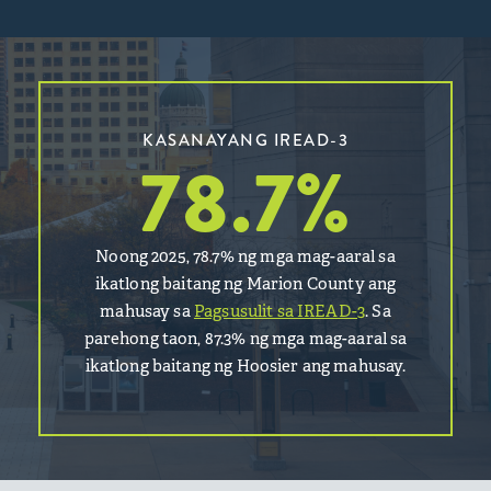
KASANAYANG IREAD-3
78.7
%
Noong 2025, 78.7% ng mga mag-aaral sa
ikatlong baitang ng Marion County ang
mahusay sa
Pagsusulit sa IREAD-3
. Sa
parehong taon, 87.3% ng mga mag-aaral sa
ikatlong baitang ng Hoosier ang mahusay.