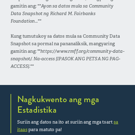
gamitin ang:
""Ayon sa datos mula sa Community
Data Snapshot ng Richard M. Fairbanks
Foundation...""
Kung tumutukoy sa datos mula sa Community Data
Snapshot sa pormal na pananaliksik, mangyaring
gamitin ang: ""
https://www.rmff.org/community-data-
snapshot/. Na-access [IPASOK ANG PETSA NG PAG-
ACCESS].""
Nagkukwento ang mga
Estadistika
Suriin ang datos na ito at suriin ang mga tsart
sa
itaas
para matuto pa!