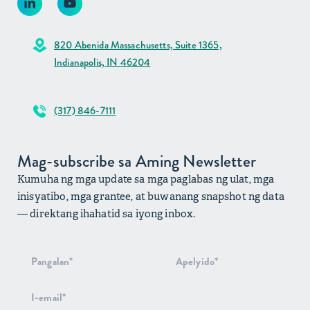
820 Abenida Massachusetts, Suite 1365,
Indianapolis, IN 46204
(317) 846-7111
Mag-subscribe sa Aming Newsletter
Kumuha ng mga update sa mga paglabas ng ulat, mga
inisyatibo, mga grantee, at buwanang snapshot ng data
— direktang ihahatid sa iyong inbox.
Pag-signup
sa
Newsletter