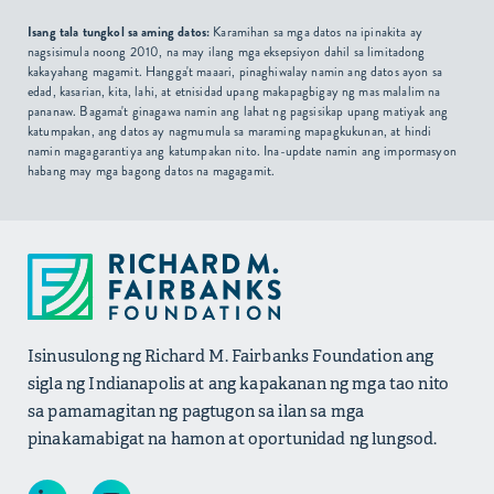
Isang tala tungkol sa aming datos:
Karamihan sa mga datos na ipinakita ay
nagsisimula noong 2010, na may ilang mga eksepsiyon dahil sa limitadong
kakayahang magamit. Hangga't maaari, pinaghiwalay namin ang datos ayon sa
edad, kasarian, kita, lahi, at etnisidad upang makapagbigay ng mas malalim na
pananaw. Bagama't ginagawa namin ang lahat ng pagsisikap upang matiyak ang
katumpakan, ang datos ay nagmumula sa maraming mapagkukunan, at hindi
namin magagarantiya ang katumpakan nito. Ina-update namin ang impormasyon
habang may mga bagong datos na magagamit.
Isinusulong ng Richard M. Fairbanks Foundation ang
sigla ng Indianapolis at ang kapakanan ng mga tao nito
sa pamamagitan ng pagtugon sa ilan sa mga
pinakamabigat na hamon at oportunidad ng lungsod.