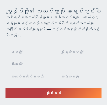
ကျွန်ုပ်တို့၏ သတင်းလွှာကို စာရင်းသွင်းပါ
အစီရင်ခံစာထုတ်ပြန်မှုများ၊ အစီအစဉ်များများ၊ ထောက်ပံ့ငွေ
ရရှိသူများနှင့် လစဉ်ဒေတာလျှပ်တစ်ပြက်အချက်အလက်များ
အကြောင်း အပ်ဒိတ်များရယူပါ — သင့်ဝင်စာပုံးသို့ တိုက်ရိုက်ပေးပို့
ပါသည်။.
သတင်းလွှာ
စာရင်း
သွင်းခြင်း
ဆိုင်းအပ်