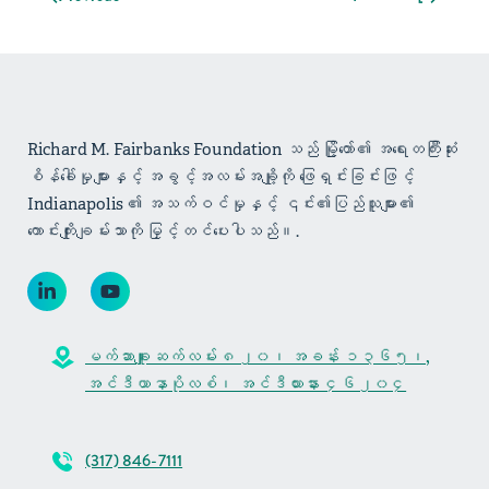
Richard M. Fairbanks Foundation သည် မြို့တော်၏ အရေးတကြီးဆုံး
စိန်ခေါ်မှုများနှင့် အခွင့်အလမ်းအချို့ကို ဖြေရှင်းခြင်းဖြင့်
Indianapolis ၏ အသက်ဝင်မှုနှင့် ၎င်း၏ပြည်သူများ၏
ကောင်းကျိုးချမ်းသာကို မြှင့်တင်ပေးပါသည်။.
မက်ဆာချူးဆက်လမ်း ၈၂၀၊ အခန်း ၁၃၆၅၊,
အင်ဒီယာနာပိုလစ်၊ အင်ဒီယားနား ၄၆၂၀၄
(317) 846-7111