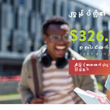
ကျွန်ုပ်တို့၏
$
326.
စုစုပေါင်းထောက်ပံ
၁၉၈၆ မှ ၂၀၂
ချီးမြှင့်ထားသော ထောက်ပံ့ငွေအ
ကြည့်ရှုပါ