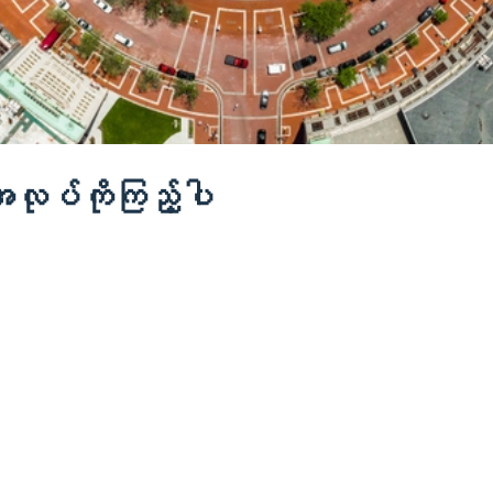
အလုပ်ကိုကြည့်ပါ