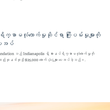
က္ခာမလုံလောက်မှုဆိုင်ရာ ကြိုးပမ်းမှုများကို
ပေးအပ်
dation သည် Indianapolis ရှိ စားနပ်ရိက္ခာမလုံလောက်မှုကို
်းခုနစ်ခုသို့ $25,000 ထောက်ပံ့ငွေများ ပေးအပ်ခဲ့သည်။.