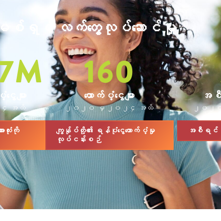
 မစ်ရှင် လက်တွေ့လုပ်ဆောင်မှု
7
M
160
့ငွေများ
ထောက်ပံ့ငွေများ
အစီ
၄ အထိ
၂၀၂၀ မှ ၂၀၂၄ အထိ
၂၀၂၀ 
ားလုံးကို
ကျွန်ုပ်တို့၏ ရန်ပုံငွေထောက်ပံ့မှု
အစီရင်ခံစာ
လုပ်ငန်းစဉ်