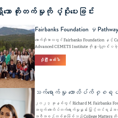
ာ တိုးတက်မှုကို ပံ့ပိုးပေးခြင်း
Fairbanks Foundation မှ Pathwa
အောက်တိုဘာလတွင် Fairbanks Foundation နှင့် 
Advanced CEMETS Institute ကို ပူးတွဲကျင်းပခ
ပိုပြီးဖတ်ပါ
သက်ရောက်မှု
ကောလိပ်ကိစ္စရပ်မ
၂၀၂၃ ခုနှစ်တွင် Richard M. Fairbanks Founda
အတွက် ကောလိပ်တက်ရောက်မှုနှုန်း မြှင့်တင်ရန်အတ
အစီအစဉ်တစ်ခုဖြစ်သည့် College Matters ကိ