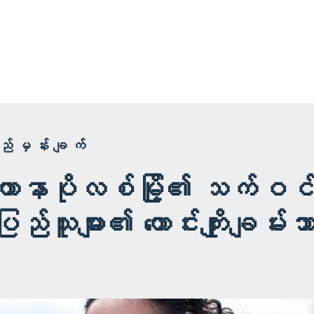
ရည်မှန်းချက်
နာပိုလစ်မြို့၏ သက်ဝင်လှု
်သူများ၏ ကောင်းကျိုးချမ်းသ