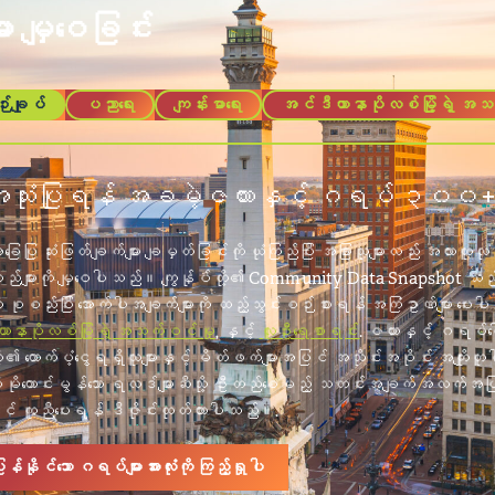
ား မျှဝေခြင်း
းချုပ်
ပညာရေး
ကျန်းမာရေး
အင်ဒီယာနာပိုလစ်မြို့ရဲ့ အ
ူအသုံးပြုရန် အခမဲ့ဇယားနှင့် ဂရပ် ၃၀၀
ြေပြု ဆုံးဖြတ်ချက်များ ချမှတ်ခြင်းကို ယုံကြည်ပြီး အခြားသူများလည်း အလားတူ
းထားသည်များကို မျှဝေပါသည်။ ကျွန်ုပ်တို့၏ Community Data Snapshot သ
စုစည်းပြီး အောက်ပါအချက်များကို ထည့်သွင်းစဉ်းစားရန် အကြံဥာဏ်များ ပေ
နာပိုလစ်မြို့ရဲ့ အသက်ဝင်မှု
, နှင့်
လူဦးရေစာရင်း
. ဇယားနှင့် ဂရပ်ပေ
ု့၏ ထောက်ပံ့ငွေရရှိသူများနှင့် မိတ်ဖက်များအပြင် အသိုင်းအဝိုင်း အကျိုးတူ
 ပိုမိုကောင်းမွန်သော ရလဒ်များဆီသို့ ဦးတည်စေမည့် သတင်းအချက်အလက်အပြ
တွင် ကူညီပေးရန် ဒီဇိုင်းထုတ်ထားပါသည်။.
နိုင်သော ဂရပ်များအားလုံးကို ကြည့်ရှုပါ