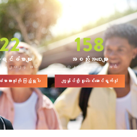
22
158
ရင်ခံစာများ
အစည်းအဝေးများ
မှ ၂၀၂၄ အထိ
၂၀၂၀ မှ ၂၀၂၄ အထိ
အားလုံးကို ကြည့်ရှုပါ
ကျွန်ုပ်တို့ ပူးပေါင်းဆောင်ရွက်ပုံ