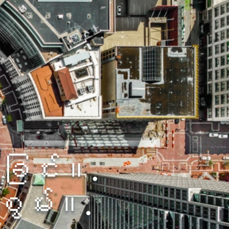
်ခြင်း။.
စွမ်း။.