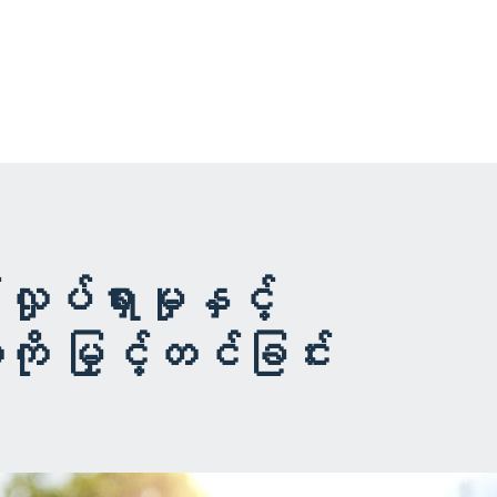
ပ်ရှားမှုနှင့်
ာကို မြှင့်တင်ခြင်း