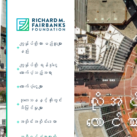
ကျွန်ုပ်တို့ကား မည်သူများ
+
နည်း
ကျွန်ုပ်တို့ ရန်ပုံငွေ
+
ထောက်ပံ့သည့်အရာ
+
ထောက်ပံ့ငွေများ
လိုအပ်
သုတေသနနှင့် ထိုးထွင်း
+
သိမြင်မှုများ
လောင်စ
+
အသိုင်းအဝိုင်းဒေတာ