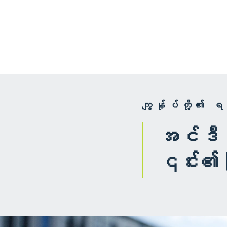
ကျွန်ုပ်တို့၏ 
အင်ဒီယာ
၎င်း၏ပြည