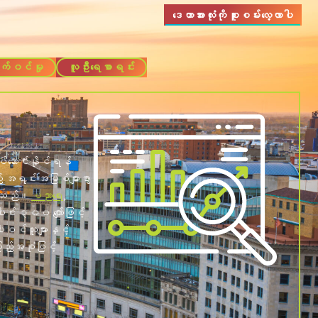
ဒေတာအားလုံးကို စူးစမ်းလေ့လာပါ
သက်ဝင်မှု
လူဦးရေစာရင်း
+
လုပ်ဆောင်နိုင်ရန်
ည် အရင်းအမြစ်များစွာ
းပါသည်။
ပညာရေး
,
ါင်း ၃၀၀ ကျော်ဖြင့်
ပါဝင်သူများနှင့်
ည့်အစုံဖြင့်