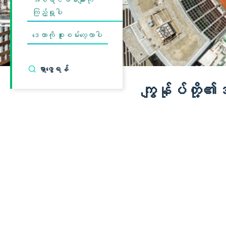
အစီရင်ခံစာများကို
ကြည့်ရှုပါ
ဒေတာကို စူးစမ်းလေ့လာပါ
ကျွန်ုပ်တို့၏
အင်ဒီယာနာ
ပိုလစ်မြို့ရဲ့
ပညာရေး
အသက်ဝင်
ကျန်းမာရေး
မှု