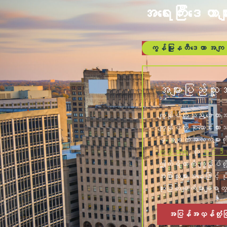
အရေးကြီးဒေတာမျ
ကွန်မြူနတီဒေတာ အကျဉ်
အများပြည်သ
ကျွန်ုပ်တို့သည် ဒေတာအခ
ကျွန်ုပ်တို့ စုဆောင်
မှ အချက်အလက်များကို 
ကျန်းမာရေး
, ထို
အင်ဒီယာ
ဤကိရိယာကို ကျွန်ုပ်တိ
အခြားသူများအနေဖြင့်
ဆုံးဖြတ်ချက်များချရာ
အပြန်အလှန်တုံ့ပြန်