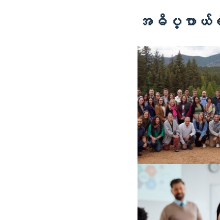
အဓိပ္ပာယ်ရှိသေ