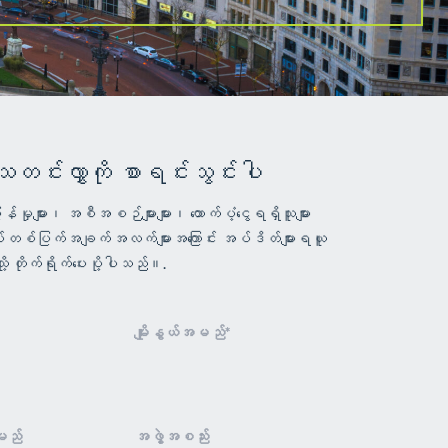
 သတင်းလွှာကို စာရင်းသွင်းပါ
ှုများ၊ အစီအစဉ်များများ၊ ထောက်ပံ့ငွေရရှိသူများ
်တစ်ပြက်အချက်အလက်များအကြောင်း အပ်ဒိတ်များရယူ
ု့ တိုက်ရိုက်ပေးပို့ပါသည်။.