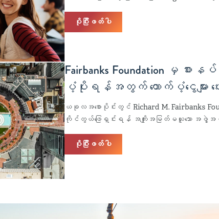
ပိုပြီးဖတ်ပါ
Fairbanks Foundation မှ စားနပ်ရိ
ပံ့ပိုးရန်အတွက် ထောက်ပံ့ငွေများ 
ယခုလအစောပိုင်းတွင် Richard M. Fairbanks Foun
ကိုင်တွယ်ဖြေရှင်းရန် အကျိုးအမြတ်မယူသော အဖွဲ့အစည
ပိုပြီးဖတ်ပါ