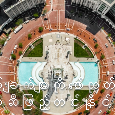
ချက်များကို ဖော်ထုတ
ာဆီဖြည့်တင်းနိုင်