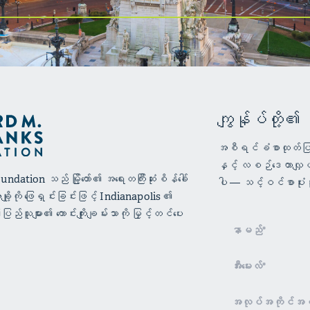
ကျွန်ုပ်တို့၏
အစီရင်ခံစာထုတ်ပြန်မ
နှင့် လစဉ်ဒေတာလျှပ
dation သည် မြို့တော်၏ အရေးတကြီးဆုံးစိန်ခေါ်
ပါ — သင့်ဝင်စာပုံးသိ
ျို့ကို ဖြေရှင်းခြင်းဖြင့် Indianapolis ၏
သူများ၏ ကောင်းကျိုးချမ်းသာကို မြှင့်တင်ပေး
သတင်းလွှာ
စာရင်း
သွင်းခြင်း