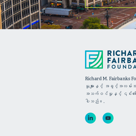
Richard M. Fairbanks Foun
မှုများနှင့် အခွင့်အလမ်းအခ
အသက်ဝင်မှုနှင့် ၎င်း၏ပြည်
ပါသည်။.