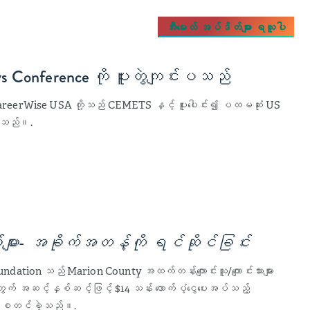
အီးမေးလ် အပ်ဒိတ်များ ရယူပါ
ys Conference ကို ပူးတွဲကျင်းပသည်
CareerWise USA တို့သည် CEMETS နှင့် ပူးပေါင်း၍ ပထမဆုံး US
ဲ့သည်။.
ျား- အခိုက်အတန့်ကို ရင်ဆိုင်ခြင်း
tion သည် Marion County အထက်တန်းကျောင်းသူ/ကျောင်းသားများ
ွက် အဆင့်နှစ်ဆင့်ဖြင့် $14 သန်း ထောက်ပံ့ငွေပေးအပ်သည့်
ု စတင်ခဲ့သည်။.