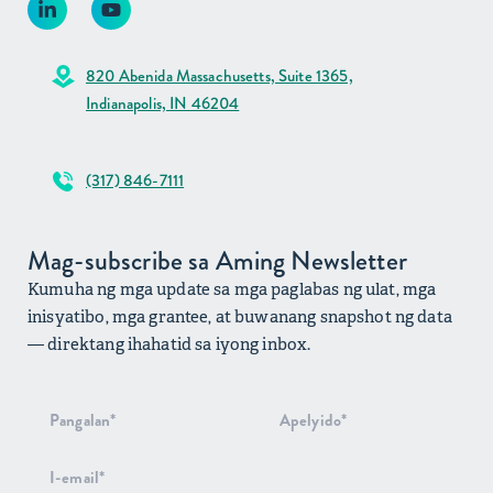
820 Abenida Massachusetts, Suite 1365,
Indianapolis, IN 46204
(317) 846-7111
Mag-subscribe sa Aming Newsletter
Kumuha ng mga update sa mga paglabas ng ulat, mga
inisyatibo, mga grantee, at buwanang snapshot ng data
— direktang ihahatid sa iyong inbox.
Pag-signup
sa
Newsletter