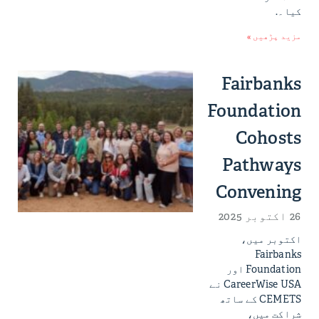
کیا۔.
مزید پڑھیں »
Fairbanks
Foundation
Cohosts
Pathways
Convening
26 اکتوبر 2025
اکتوبر میں،
Fairbanks
Foundation اور
CareerWise USA نے
CEMETS کے ساتھ
شراکت میں،