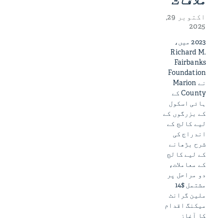
ملاقات
اکتوبر 29,
2025
2023 میں،
Richard M.
Fairbanks
Foundation
نے Marion
County کے
ہائی اسکول
کے بزرگوں کے
لیے کالج کے
اندراج کی
شرح بڑھانے
کے لیے کالج
کے معاملات،
دو مراحل پر
مشتمل $14
ملین گرانٹ
میکنگ اقدام
کا آغاز