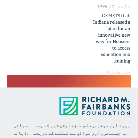
ستمبر 17, 2024
CEMETS iLab
Indiana released a
plan for an
innovative new
way for Hoosiers
to access
education and
training.
مزید پڑھیں »
مزید لوڈ کریں۔
رچرڈ ایم فیئربینکس فاؤنڈیشن شہر کے چند انتہائی
اہم چیلنجوں اور مواقع سے نمٹنے کے ذریعے انڈیانا