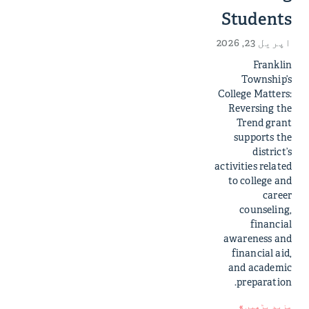
Students
اپریل 23, 2026
Franklin
Township’s
College Matters:
Reversing the
Trend grant
supports the
district’s
activities related
to college and
career
counseling,
financial
awareness and
financial aid,
and academic
preparation.
مزید پڑھیں »