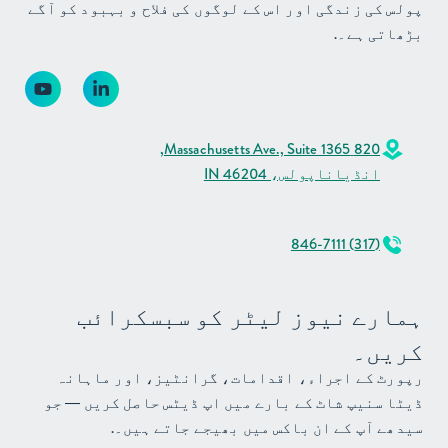
پولس کی زندگی اور اس کے لوگوں کی فلاح و بہبود کو آگے
بڑھاتی ہے۔.
820 Massachusetts Ave., Suite 1365,
انڈیاناپولس، IN 46204
(317) 846-7111
ہمارے نیوز لیٹر کو سبسکرائب
کریں۔
رپورٹ کے اجراء، اقدامات، گرانٹیز، اور ماہانہ
ڈیٹا سنیپ شاٹ کے بارے میں اپ ڈیٹس حاصل کریں — جو
سیدھے آپ کے ان باکس میں بھیجے جاتے ہیں۔.