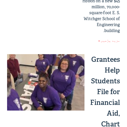
ribbon on a new $45
million, 70,000-
square-foot E. S.
Witchger School of
Engineering
building.
مزید پڑھیں »
Grantees
Help
Students
File for
Financial
Aid,
Chart