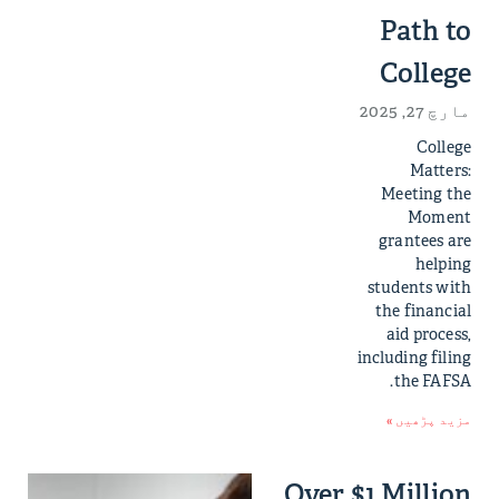
Path to
College
مارچ 27, 2025
College
Matters:
Meeting the
Moment
grantees are
helping
students with
the financial
aid process,
including filing
the FAFSA.
مزید پڑھیں »
Over $1 Million