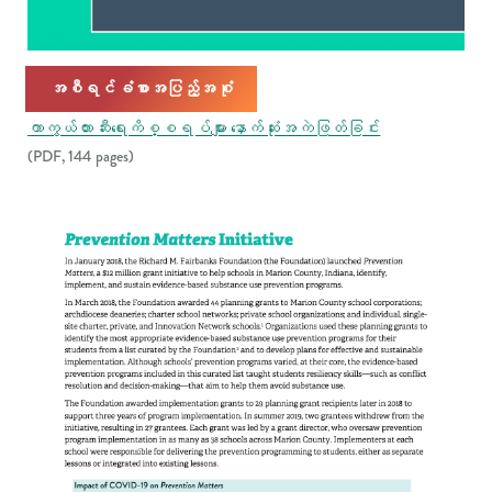
အစီရင်ခံစာအပြည့်အစုံ
ကာကွယ်တားဆီးရေးကိစ္စရပ်များ နောက်ဆုံးအကဲဖြတ်ခြင်း
(PDF, 144 pages)