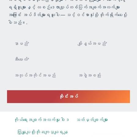
ရရှိသူများနှင့် လစဉ်ဒေတာလျှပ်တစ်ပြက်အချက်အလက်များ
အကြောင်း အပ်ဒိတ်များရယူပါ — သင့်ဝင်စာပုံးသို့ တိုက်ရိုက်ပေးပို့
ပါသည်။.
သတင်းလွှာ
စာရင်း
သွင်းခြင်း
ဆိုင်းအပ်
ကိုယ်ရေးအချက်အလက်မူဝါဒ
သတ်မှတ်ချက်များ
ကြှနျုပျတို့ကိုဆကျသှယျရနျ