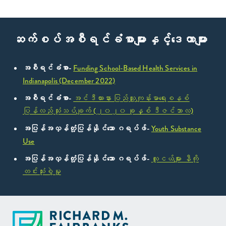
ဆက်စပ်အစီရင်ခံစာများနှင့်ဒေတာများ
အစီရင်ခံစာ-
Funding School-Based Health Services in
Indianapolis (December 2022)
အစီရင်ခံစာ-
အင်ဒီယားနား ပြည်သူ့ကျန်းမာရေးစနစ်
ပြန်လည်သုံးသပ်ချက် (၂၀၂၀ ခုနှစ် ဒီဇင်ဘာလ)
အပြန်အလှန်တုံ့ပြန်နိုင်သော ဂရပ်ဖ်-
Youth Substance
Use
အပြန်အလှန်တုံ့ပြန်နိုင်သော ဂရပ်ဖ်-
လူငယ်များ နီကို
တင်းသုံးစွဲမှု