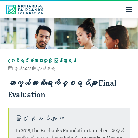
အစီရင်ခံစာအားလုံးသို့ ပြန်သွားရန်
ဇွန် 2023
ကျန်းမာရေး
Final
ကာကွယ်တားဆီးရေးကိစ္စရပ်များ
Evaluation
ခြုံငုံသုံးသပ်ချက်
In 2018, the Fairbanks Foundation launched
ကာကွယ်
တားဆီးရေးကိစ္စရပ်များ
to help K-12 schools in Marion