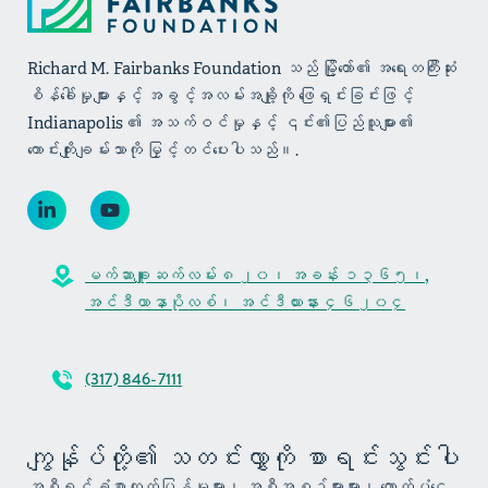
Richard M. Fairbanks Foundation သည် မြို့တော်၏ အရေးတကြီးဆုံး
စိန်ခေါ်မှုများနှင့် အခွင့်အလမ်းအချို့ကို ဖြေရှင်းခြင်းဖြင့်
Indianapolis ၏ အသက်ဝင်မှုနှင့် ၎င်း၏ပြည်သူများ၏
ကောင်းကျိုးချမ်းသာကို မြှင့်တင်ပေးပါသည်။.
မက်ဆာချူးဆက်လမ်း ၈၂၀၊ အခန်း ၁၃၆၅၊,
အင်ဒီယာနာပိုလစ်၊ အင်ဒီယားနား ၄၆၂၀၄
(317) 846-7111
ကျွန်ုပ်တို့၏ သတင်းလွှာကို စာရင်းသွင်းပါ
အစီရင်ခံစာထုတ်ပြန်မှုများ၊ အစီအစဉ်များများ၊ ထောက်ပံ့ငွေ