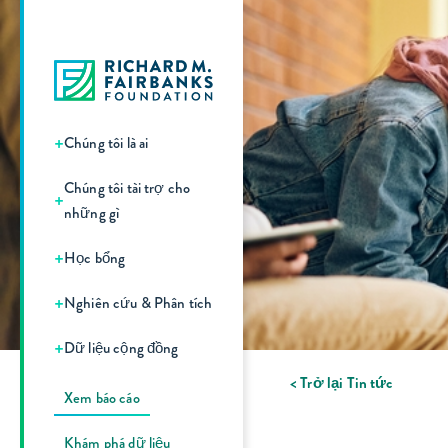
+
Chúng tôi là ai
Chúng tôi tài trợ cho
+
những gì
+
Học bổng
+
Nghiên cứu & Phân tích
+
Dữ liệu cộng đồng
< Trở lại Tin tức
Xem báo cáo
Khám phá dữ liệu