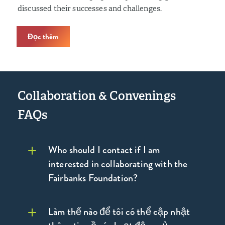
discussed their successes and challenges.
Đọc thêm
Collaboration & Convenings
FAQs
Who should I contact if I am
interested in collaborating with the
Fairbanks Foundation?
Làm thế nào để tôi có thể cập nhật
contact