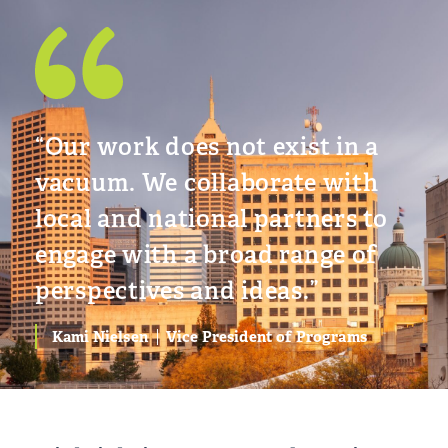
“Our work does not exist in a
vacuum. We collaborate with
local and national partners to
engage with a broad range of
perspectives and ideas.”
Kami Nielsen
Vice President of Programs