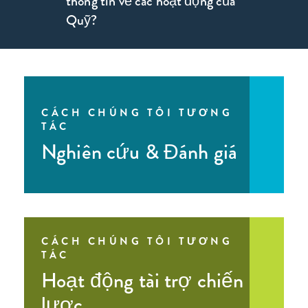
thông tin về các hoạt động của
form
Quỹ?
Đăng ký
nhận bản tin của chúng tôi
CÁCH CHÚNG TÔI TƯƠNG
TÁC
LinkedIn
Nghiên cứu & Đánh giá
CÁCH CHÚNG TÔI TƯƠNG
TÁC
Hoạt động tài trợ chiến
lược