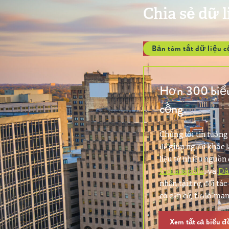
Chia sẻ dữ 
Bản tóm tắt dữ liệu 
Hơn 300 biểu 
cộng.
Chúng tôi tin tưởng 
để giúp người khác 
liệu từ nhiều nguồn 
Indianapolis
, và
Dâ
nhận tài trợ, đối tá
có căn cứ, từ đó man
Xem tất cả biểu đ