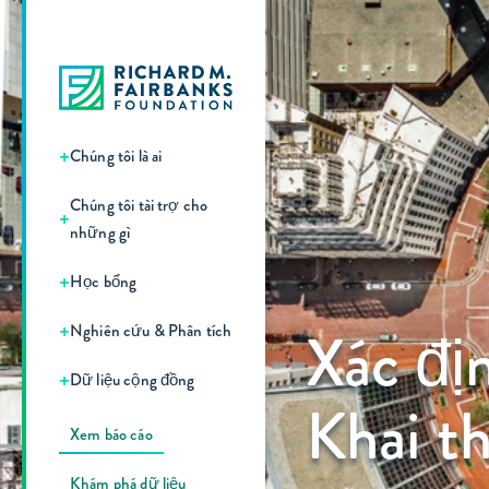
+
Chúng tôi là ai
Chúng tôi tài trợ cho
+
những gì
+
Học bổng
+
Xác đị
Nghiên cứu & Phân tích
+
Dữ liệu cộng đồng
Khai t
Xem báo cáo
Khám phá dữ liệu