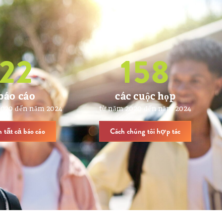
22
158
báo cáo
các cuộc họp
2020 đến năm 2024
từ năm 2020 đến năm 2024
 tất cả báo cáo
Cách chúng tôi hợp tác