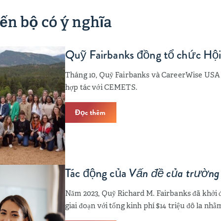
iến bộ có ý nghĩa
Quỹ Fairbanks đồng tổ chức Hội
Tháng 10, Quỹ Fairbanks và CareerWise USA 
hợp tác với CEMETS.
Đọc thêm
Tác động của
Vấn đề của trường 
Năm 2023, Quỹ Richard M. Fairbanks đã khởi đ
giai đoạn với tổng kinh phí $14 triệu đô la nhằ