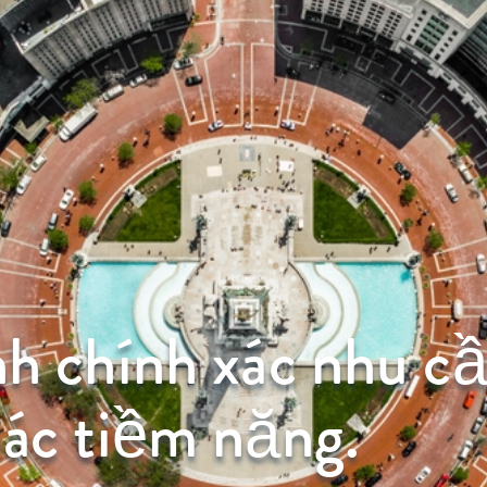
nh chính xác nhu cầ
hác tiềm năng.