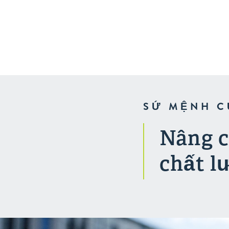
Indianapolis
SỨ MỆNH C
Nâng c
chất l