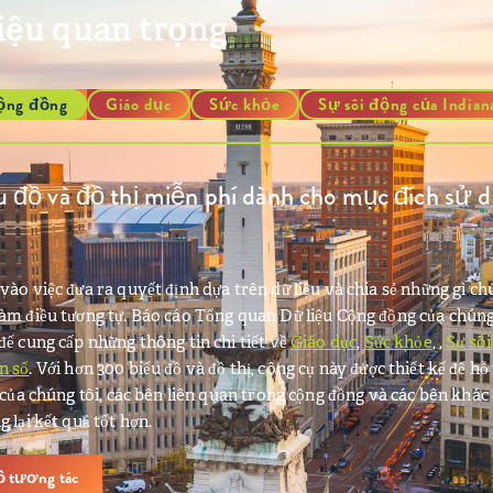
liệu quan trọng
cộng đồng
Giáo dục
Sức khỏe
Sự sôi động của Indian
đồ và đồ thị miễn phí dành cho mục đích sử 
vào việc đưa ra quyết định dựa trên dữ liệu và chia sẻ những gì ch
làm điều tương tự. Báo cáo Tổng quan Dữ liệu Cộng đồng của chúng
để cung cấp những thông tin chi tiết về
Giáo dục
,
Sức khỏe
, ,
Sự sôi
n số
. Với hơn 300 biểu đồ và đồ thị, công cụ này được thiết kế để hỗ 
c của chúng tôi, các bên liên quan trong cộng đồng và các bên khác
g lại kết quả tốt hơn.
ồ tương tác