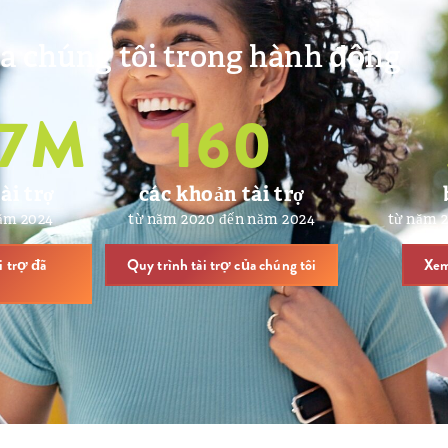
a chúng tôi trong hành động
7
M
160
ài trợ
các khoản tài trợ
năm 2024
từ năm 2020 đến năm 2024
từ năm 
i trợ đã
Quy trình tài trợ của chúng tôi
Xem