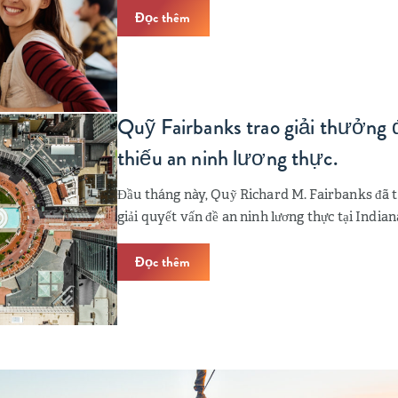
Đọc thêm
Quỹ Fairbanks trao giải thưởng đ
thiếu an ninh lương thực.
Đầu tháng này, Quỹ Richard M. Fairbanks đã t
giải quyết vấn đề an ninh lương thực tại Indian
Đọc thêm