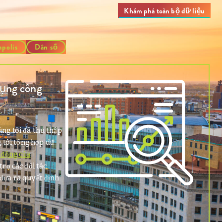
Khám phá toàn bộ dữ liệu
apolis
Dân số
dụng công
úng tôi đã thu thập
 tôi tổng hợp dữ
 động của
trợ các đối tác
 đưa ra quyết định