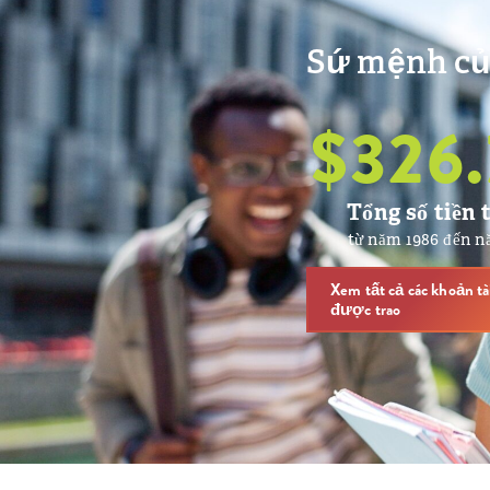
Sứ mệnh củ
$
326.
Tổng số tiền t
từ năm 1986 đến 
Xem tất cả các khoản tà
được trao