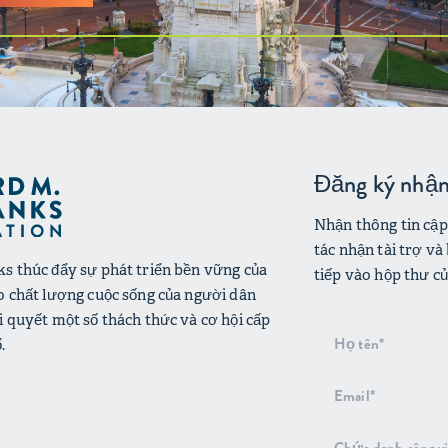
Đăng ký nhận 
Nhận thông tin cập 
tác nhận tài trợ và
s thúc đẩy sự phát triển bền vững của
tiếp vào hộp thư củ
o chất lượng cuộc sống của người dân
i quyết một số thách thức và cơ hội cấp
Đăng
.
ký
nhận
bản
tin