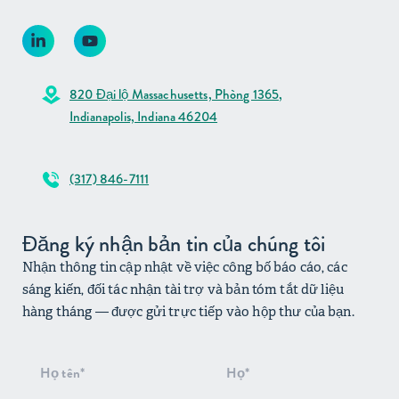
820 Đại lộ Massachusetts, Phòng 1365,
Indianapolis, Indiana 46204
(317) 846-7111
Đăng ký nhận bản tin của chúng tôi
Nhận thông tin cập nhật về việc công bố báo cáo, các
sáng kiến, đối tác nhận tài trợ và bản tóm tắt dữ liệu
hàng tháng — được gửi trực tiếp vào hộp thư của bạn.
Đăng
ký