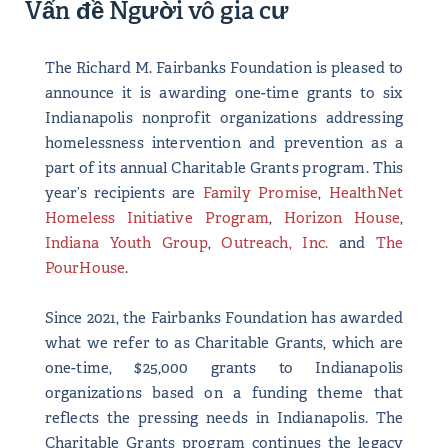
Vấn đề Người vô gia cư
The Richard M. Fairbanks Foundation is pleased to
announce it is awarding one-time grants to six
Indianapolis nonprofit organizations addressing
homelessness intervention and prevention as a
part of its annual Charitable Grants program. This
year’s recipients are
Family Promise
,
HealthNet
Homeless Initiative Program
,
Horizon House
,
Indiana Youth Group
,
Outreach, Inc.
and
The
PourHouse
.
Since 2021, the Fairbanks Foundation has awarded
what we refer to as Charitable Grants, which are
one-time, $25,000 grants to Indianapolis
organizations based on a funding theme that
reflects the pressing needs in Indianapolis. The
Charitable Grants program continues the legacy