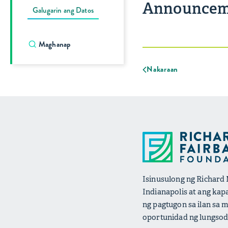
Announceme
Galugarin ang Datos
Nakaraan
Isinusulong ng Richard 
Indianapolis at ang ka
ng pagtugon sa ilan sa
oportunidad ng lungsod