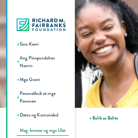
+
Sino Kami
Ang Pinopondohan
+
Namin
+
Mga Grant
Pananaliksik at mga
+
Pananaw
+
Datos ng Komunidad
< Balik sa Balita
Mag-browse ng mga Ulat