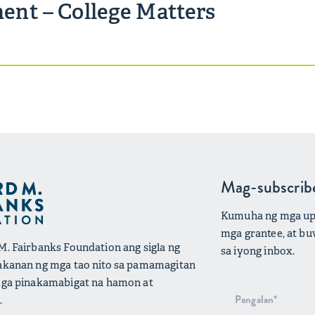
nt – College Matters
Mag-subscrib
Kumuha ng mga upda
mga grantee, at bu
M. Fairbanks Foundation ang sigla ng
sa iyong inbox.
pakanan ng mga tao nito sa pamamagitan
 mga pinakamabigat na hamon at
Pag-signup
.
sa