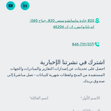
820 جادة ماساتشوستس 820، جناح 1365,
إنديانابوليس، إن إن 46204
(317) 846-7111
اشترك في نشرتنا الإخبارية
احصل على تحديثات عن إصدارات التقارير والمبادرات والجهات
المستفيدة من المنح ولقطات شهرية للبيانات - تصل مباشرةً إلى
صندوق بريدك.
الاشتراك
في
النشرة