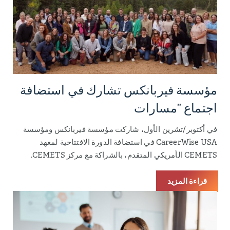
مؤسسة فيربانكس تشارك في استضافة
اجتماع "مسارات
في أكتوبر/تشرين الأول، شاركت مؤسسة فيربانكس ومؤسسة
CareerWise USA في استضافة الدورة الافتتاحية لمعهد
CEMETS الأمريكي المتقدم، بالشراكة مع مركز CEMETS.
قراءة المزيد