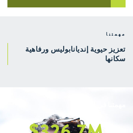
مهمتنا
تعزيز حيوية إنديانابوليس ورفاهية
سكانها
مهمتنا في العمل
$
326.7
M