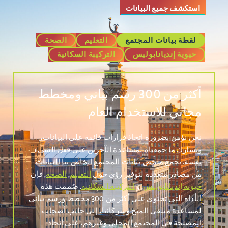
استكشف جميع البيانات
لقطة بيانات المجتمع
التعليم
الصحة
حيوية إنديانابوليس
التركيبة السكانية
أكثر من 300 رسم بياني ومخطط
مجاني للاستخدام العام
نحن نؤمن بضرورة اتخاذ قرارات قائمة على البيانات،
ونشارك ما جمعناه لمساعدة الآخرين على فعل الشيء
نفسه. يجمع ملخص بيانات المجتمع الخاص بنا البيانات
من مصادر متعددة لتوفير رؤى حول
التعليم
,
الصحة
, فإن
حيوية إنديانابوليس
, و
التركيبة السكانية
. صُممت هذه
الأداة التي تحتوي على أكثر من 300 مخطط ورسم بياني
لمساعدة متلقي المنح وشركائنا، إلى جانب أصحاب
المصلحة في المجتمع المحلي وغيرهم، على اتخاذ