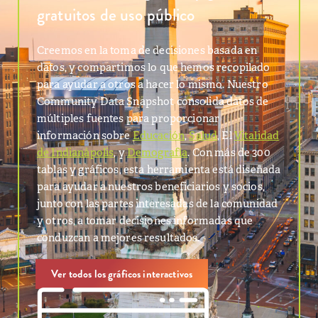
gratuitos de uso público
Creemos en la toma de decisiones basada en
datos, y compartimos lo que hemos recopilado
para ayudar a otros a hacer lo mismo. Nuestro
Community Data Snapshot consolida datos de
múltiples fuentes para proporcionar
información sobre
Educación
,
Salud
, El
Vitalidad
de Indianápolis
, y
Demografía
. Con más de 300
tablas y gráficos, esta herramienta está diseñada
para ayudar a nuestros beneficiarios y socios,
junto con las partes interesadas de la comunidad
y otros, a tomar decisiones informadas que
conduzcan a mejores resultados.
Ver todos los gráficos interactivos