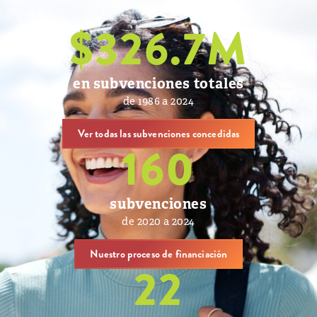
$
326.7
M
en subvenciones totales
de 1986 a 2024
Ver todas las subvenciones concedidas
160
subvenciones
de 2020 a 2024
Nuestro proceso de financiación
22