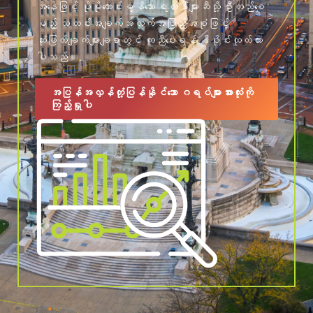
အနေဖြင့် ပိုမိုကောင်းမွန်သော ရလဒ်များဆီသို့ ဦးတည်စေ
မည့် သတင်းအချက်အလက်အပြည့်အစုံဖြင့်
ဆုံးဖြတ်ချက်များချရာတွင် ကူညီပေးရန် ဒီဇိုင်းထုတ်ထား
ပါသည်။.
အပြန်အလှန်တုံ့ပြန်နိုင်သော ဂရပ်များအားလုံးကို
ကြည့်ရှုပါ