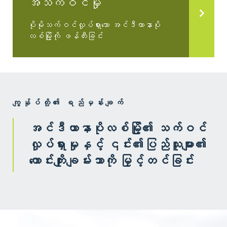
အသက်ဝင်မှု
ပိုမိုသက်ဝင်လှုပ်ရှားသော အင်ဒီယာနာပို
လစ်မြို့ကို ဖန်တီးခြင်း
ကျွန်ုပ်တို့၏ ရည်မှန်းချက်
အင်ဒီယာနာပိုလစ်မြို့၏ သက်ဝင်
လှုပ်ရှားမှုနှင့် ၎င်း၏ပြည်သူများ၏
ကောင်းကျိုးချမ်းသာကို မြှင့်တင်ခြင်း