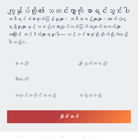
ကျွန်ုပ်တို့၏ သတင်းလွှာကို စာရင်းသွင်းပါ
အစီရင်ခံစာထုတ်ပြန်မှုများ၊ အစီအစဉ်များများ၊ ထောက်ပံ့ငွေ
ရရှိသူများနှင့် လစဉ်ဒေတာလျှပ်တစ်ပြက်အချက်အလက်များ
အကြောင်း အပ်ဒိတ်များရယူပါ — သင့်ဝင်စာပုံးသို့ တိုက်ရိုက်ပေးပို့
ပါသည်။.
သတင်းလွှာ
စာရင်း
သွင်းခြင်း
ဆိုင်းအပ်