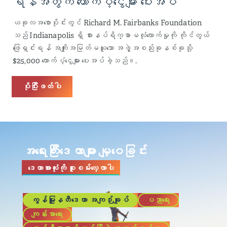
ရန်အတွက် ထောက်ပံ့ငွေများ ပေးအပ်
ယခုလအစောပိုင်းတွင် Richard M. Fairbanks Foundation
သည် Indianapolis ရှိ စားနပ်ရိက္ခာမလုံလောက်မှုကို ကိုင်တွယ်
ဖြေရှင်းရန် အကျိုးအမြတ်မယူသော အဖွဲ့အစည်းခုနစ်ခုသို့
$25,000 ထောက်ပံ့ငွေများ ပေးအပ်ခဲ့သည်။.
ပိုပြီးဖတ်ပါ
အရေးကြီးဒေတာများ မျှဝေခြင်း
ဒေတာအားလုံးကို စူးစမ်းလေ့လာပါ
ကွန်မြူနတီဒေတာ အကျဉ်းချုပ်
ပညာရေး
ကျန်းမာရေး