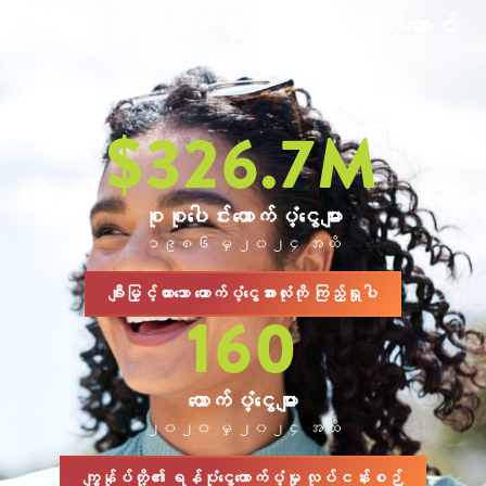
ကျွန်ုပ်တို့၏ မစ်ရှင် လက်တွေ့လုပ်ဆောင်
မှု
$
326.7
M
စုစုပေါင်းထောက်ပံ့ငွေများ
၁၉၈၆ မှ ၂၀၂၄ အထိ
ချီးမြှင့်ထားသော ထောက်ပံ့ငွေအားလုံးကို ကြည့်ရှုပါ
160
ထောက်ပံ့ငွေများ
၂၀၂၀ မှ ၂၀၂၄ အထိ
ကျွန်ုပ်တို့၏ ရန်ပုံငွေထောက်ပံ့မှု လုပ်ငန်းစဉ်