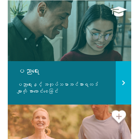
ပညာရေး
ပညာရေးနှင့် အလုပ်သမားအင်အားရလဒ်
များကို အားကောင်းစေခြင်း