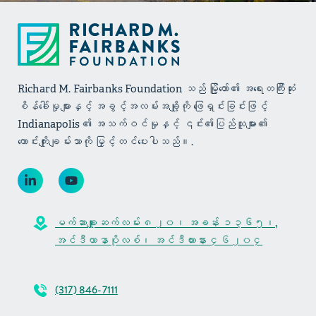
Richard M. Fairbanks Foundation သည် မြို့တော်၏ အရေးတကြီးဆုံး
စိန်ခေါ်မှုများနှင့် အခွင့်အလမ်းအချို့ကို ဖြေရှင်းခြင်းဖြင့်
Indianapolis ၏ အသက်ဝင်မှုနှင့် ၎င်း၏ပြည်သူများ၏
ကောင်းကျိုးချမ်းသာကို မြှင့်တင်ပေးပါသည်။.
မက်ဆာချူးဆက်လမ်း ၈၂၀၊ အခန်း ၁၃၆၅၊,
အင်ဒီယာနာပိုလစ်၊ အင်ဒီယားနား ၄၆၂၀၄
(317) 846-7111