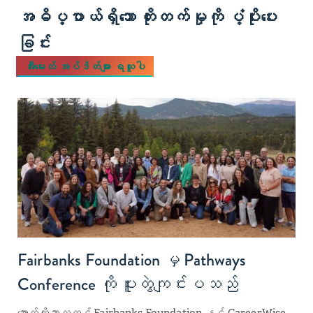
အဓိပ္ပာယ်ရှိသော တိုးတက်မှုကို ပံ့ပိုးပေး
ခြင်း
အီးမေးလ် အပ်ဒိတ်များ ရယူပါ
Fairbanks Foundation မှ Pathways
Conference ကို ပူးတွဲကျင်းပသည်
အောက်တိုဘာလတွင် Fairbanks Foundation နှင့် CareerWise