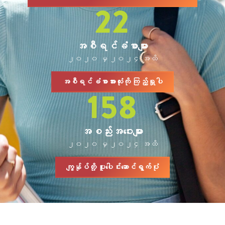
22
အစီရင်ခံစာများ
၂၀၂၀ မှ ၂၀၂၄ အထိ
အစီရင်ခံစာအားလုံးကို ကြည့်ရှုပါ
158
အစည်းအဝေးများ
၂၀၂၀ မှ ၂၀၂၄ အထိ
ကျွန်ုပ်တို့ ပူးပေါင်းဆောင်ရွက်ပုံ