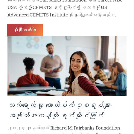
USA တို့သည် CEMETS နှင့် ပူးပေါင်း၍ ပထမဆုံး US
Advanced CEMETS Institute ကို ပူးတွဲကျင်းပခဲ့သည်။.
ပိုပြီးဖတ်ပါ
သက်ရောက်မှု
ကောလိပ်ကိစ္စရပ်များ-
အခိုက်အတန့်ကို ရင်ဆိုင်ခြင်း
၂၀၂၃ ခုနှစ်တွင် Richard M. Fairbanks Foundation