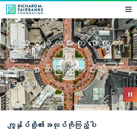
လိုအပ်ချက်များကို ဖော်ထုတ်
ခြင်း။.
လောင်စာဆီဖြည့်တင်းနိုင်
စွမ်း။.
ကျွန်ုပ်တို့၏အလုပ်ကိုကြည့်ပါ