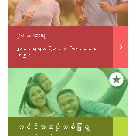
ကျန်းမာရေး
ကျန်းမာရေးရလဒ်များ တိုးတက်ကောင်းမွန်လာ
စေခြင်း
အင်ဒီယာနာပိုလစ်မြို့ရဲ့