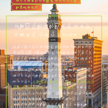
အင်ဒီယာနာပိုလစ်မြို့ရဲ့ အသက်ဝင်မှု
လူဦးရေစာရင်း
အများပြည်သူအသုံးပြုရန် အခမဲ့
ဇယားနှင့် ဂရပ် ၃၀၀+
ကျွန်ုပ်တို့သည် ဒေတာအခြေပြု ဆုံးဖြတ်ချက်များ ချမှတ်ခြင်း
ကို ယုံကြည်ပြီး အခြားသူများလည်း အလားတူလုပ်ဆောင်နိုင်ရန်
ကျွန်ုပ်တို့ စုဆောင်းထားသည်များကို မျှဝေပါသည်။ ကျွန်ုပ်
တို့၏ Community Data Snapshot သည်
အရင်းအမြစ်များစွာမှ အချက်အလက်များကို စုစည်းပြီး
အောက်ပါအချက်များကို ထည့်သွင်းစဉ်းစားရန် အကြံဥာဏ်များ
ပေးပါသည်။
ပညာရေး
,
ကျန်းမာရေး
, ထို
အင်ဒီယာနာပိုလစ်
မြို့ရဲ့ အသက်ဝင်မှု
, နှင့်
လူဦးရေစာရင်း
. ဇယားနှင့်
ဂရပ်ပေါင်း ၃၀၀ ကျော်ဖြင့် ဤကိရိယာကို ကျွန်ုပ်တို့၏
ထောက်ပံ့ငွေရရှိသူများနှင့် မိတ်ဖက်များအပြင်
အသိုင်းအဝိုင်း အကျိုးတူပါဝင်သူများနှင့် အခြားသူများ