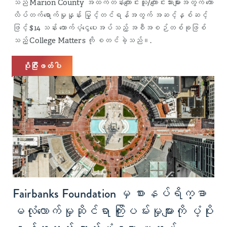
သည် Marion County အထက်တန်းကျောင်းသူ/ကျောင်းသားများအတွက် ကော
လိပ်တက်ရောက်မှုနှုန်း မြှင့်တင်ရန်အတွက် အဆင့်နှစ်ဆင့်
ဖြင့် $14 သန်း ထောက်ပံ့ငွေပေးအပ်သည့် အစီအစဉ်တစ်ခုဖြစ်
သည့် College Matters ကို စတင်ခဲ့သည်။.
ပိုပြီးဖတ်ပါ
Fairbanks Foundation မှ စားနပ်ရိက္ခာ
မလုံလောက်မှုဆိုင်ရာ ကြိုးပမ်းမှုများကို ပံ့ပိုး