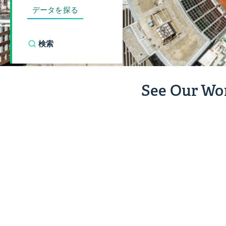
データを探る
See Our Wo
インデ
ィアナ
ポリス
教育
の活力