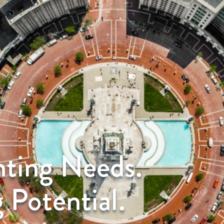
nting Needs.
 Potential.