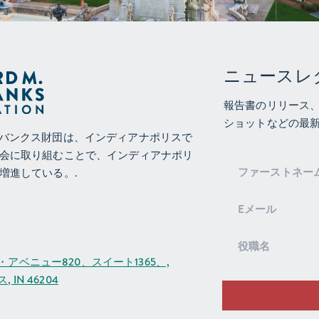
ニュースレ
報告書のリリース
ショットなどの最新
バンクス財団は、インディアナポリスで
会に取り組むことで、インディアナポリ
ニ
増進している。.
ュ
ー
ス
レ
タ
アベニュー820、スイート1365、,
ー
IN 46204
登
録