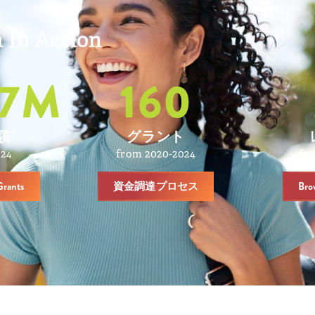
 In Action
7
M
160
額
グラント
024
from 2020-2024
fr
Grants
資金調達プロセス
Bro