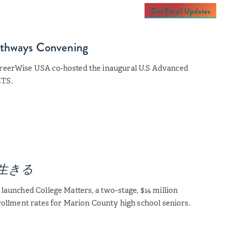
Get Email Updates
athways Convening
areerWise USA co-hosted the inaugural U.S Advanced
ETS.
生きる
launched College Matters, a two-stage, $14 million
nrollment rates for Marion County high school seniors.