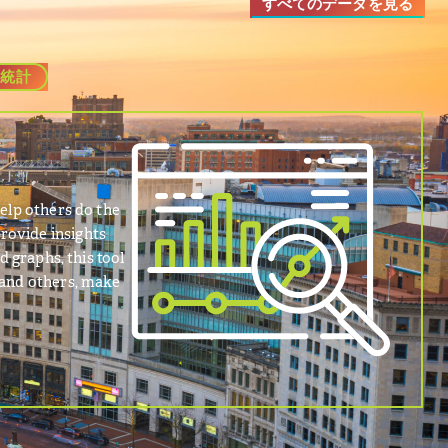
すべてのデータを見る
統計
elp others do the
rovide insights
d graphs, this tool
 and others, make