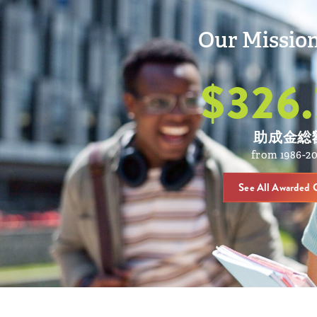
Our Mission
$
326.
助成金総
from 1986-2
See All Awarded 