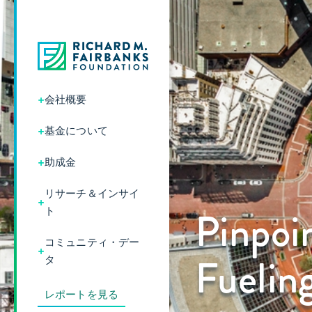
+
会社概要
+
基金について
+
助成金
リサーチ＆インサイ
+
Pinpoi
ト
コミュニティ・デー
+
Fueling
タ
レポートを見る