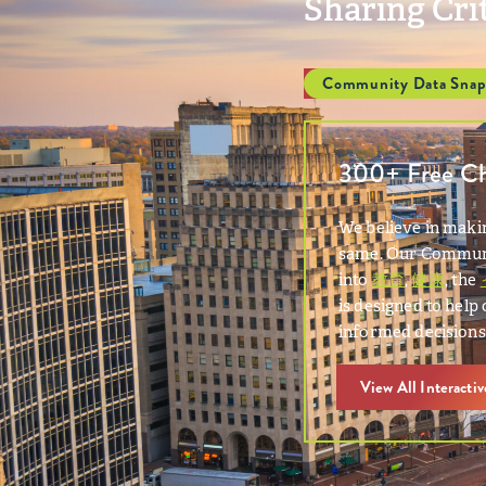
Sharing Cri
Community Data Snap
300+ Free Cha
We believe in makin
same. Our Communit
into
教育
,
健康
, the
is designed to hel
informed decisions
View All Interacti