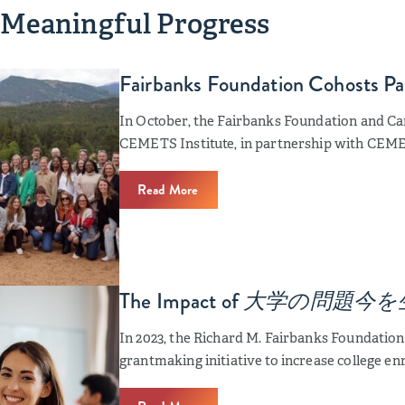
 Meaningful Progress
Fairbanks Foundation Cohosts P
In October, the Fairbanks Foundation and C
CEMETS Institute, in partnership with CEM
Read More
The Impact of
大学の問題今を
In 2023, the Richard M. Fairbanks Foundation 
grantmaking initiative to increase college e