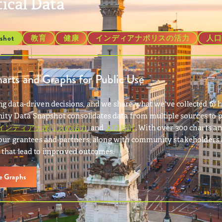
tical Data
shot
教育
健康
インディアナポリスの活力
人口
rts and Graphs for Public Use
g data-driven decisions, and we share what we've collected to h
y Data Snapshot consolidates data from multiple sources to p
インディアナポリスの活力
, and
人口統計
. With over 300 charts an
p our grantees and partners, along with community stakeholders
 that lead to improved outcomes.
ve Graphs