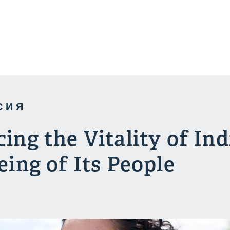
бность
иса
СИЯ
ing the Vitality of Ind
eing of Its People