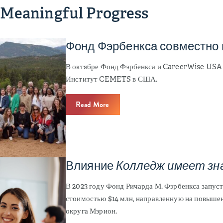
 Meaningful Progress
Фонд Фэрбенкса совместно 
В октябре Фонд Фэрбенкса и CareerWise USA
Институт CEMETS в США.
Read More
Влияние
Колледж имеет зн
В 2023 году Фонд Ричарда М. Фэрбенкса запус
стоимостью $14 млн, направленную на повышен
округа Мэрион.