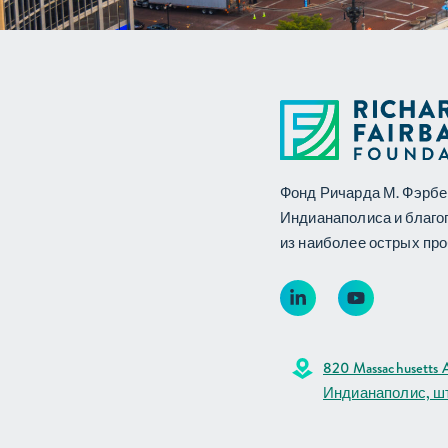
Фонд Ричарда М. Фэрбе
Индианаполиса и благо
из наиболее острых про
820 Massachusetts A
Индианаполис, ш