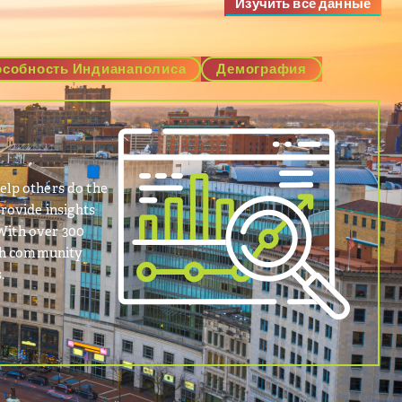
Изучить все данные
собность Индианаполиса
Демография
elp others do the
rovide insights
 With over 300
with community
.