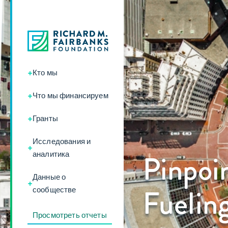
+
Кто мы
+
Что мы финансируем
+
Гранты
Исследования и
+
Pinpoi
аналитика
Данные о
+
Fueling
сообществе
Просмотреть отчеты