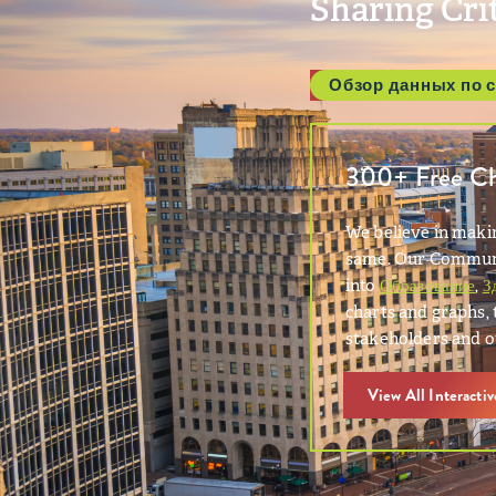
Sharing Cri
Обзор данных по 
300+ Free Cha
We believe in makin
same. Our Communit
into
Образование
,
З
charts and graphs, 
stakeholders and o
View All Interacti