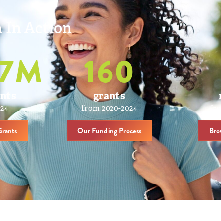
 In Action
7
M
160
ants
grants
024
from 2020-2024
fr
Grants
Our Funding Process
Bro