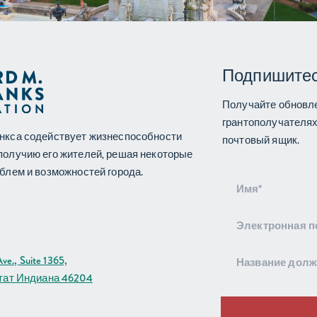
Подпишитес
Получайте обновле
грантополучателях
нкса содействует жизнеспособности
почтовый ящик.
получию его жителей, решая некоторые
блем и возможностей города.
Подписка
на
рассылку
ve., Suite 1365,
тат Индиана 46204