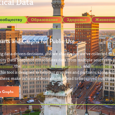
tical Data
сообществу
Образование
Здоровье
Жизнеспо
rts and Graphs for Public Use
g data-driven decisions, and we share what we've collected to h
y Data Snapshot consolidates data from multiple sources to p
доровье
, the
Жизнеспособность Индианаполиса
, and
Демография
.
this tool is designed to help our grantees and partners, along 
thers, make informed decisions that lead to improved outcomes
ve Graphs