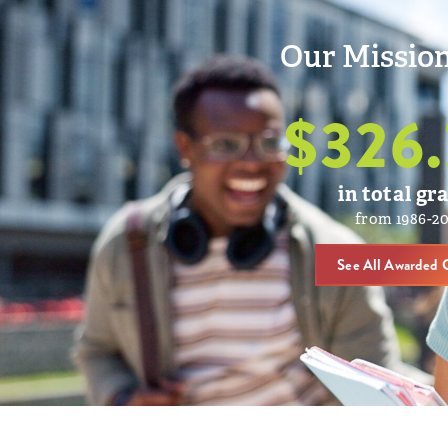
Our Mission
$
326.
in total gr
from 1986-2
See All Awarded 