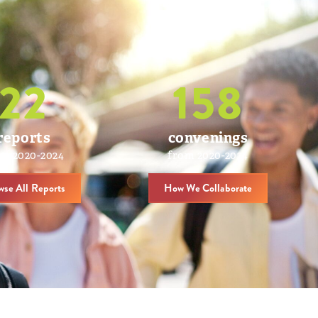
22
158
reports
convenings
om 2020-2024
from 2020-2024
wse All Reports
How We Collaborate