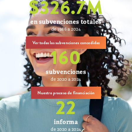
$
326.7
M
en subvenciones totales
de 1986 a 2024
Ver todas las subvenciones concedidas
160
subvenciones
de 2020 a 2024
Nuestro proceso de financiación
22
informa
de 2020 a 2024