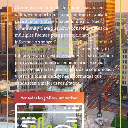
Creemos en la toma de decisiones basada en
datos, y compartimos lo que hemos recopilado
para ayudar a otros a hacer lo mismo. Nuestro
Community Data Snapshot consolida datos de
múltiples fuentes para proporcionar
información sobre
Educación
,
Salud
, El
Vitalidad
de Indianápolis
, y
Demografía
. Con más de 300
tablas y gráficos, esta herramienta está diseñada
para ayudar a nuestros beneficiarios y socios,
junto con las partes interesadas de la comunidad
y otros, a tomar decisiones informadas que
conduzcan a mejores resultados.
Ver todos los gráficos interactivos