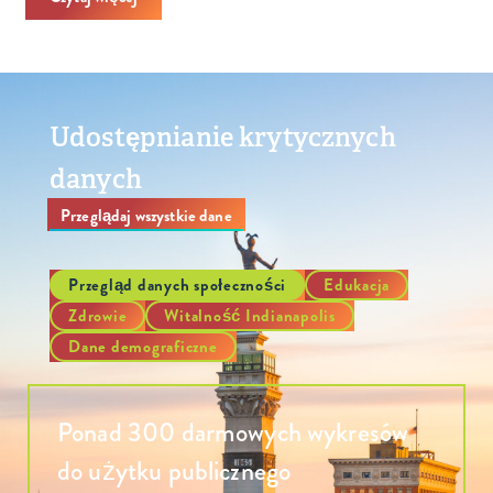
Udostępnianie krytycznych
danych
Przeglądaj wszystkie dane
Przegląd danych społeczności
Edukacja
Zdrowie
Witalność Indianapolis
Dane demograficzne
Ponad 300 darmowych wykresów
do użytku publicznego