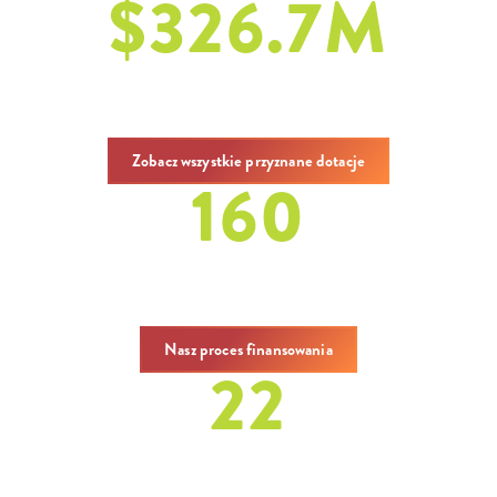
$
326.7
M
w dotacjach ogółem
w latach 1986-2024
Zobacz wszystkie przyznane dotacje
160
dotacje
w latach 2020-2024
Nasz proces finansowania
22
raporty
w latach 2020-2024