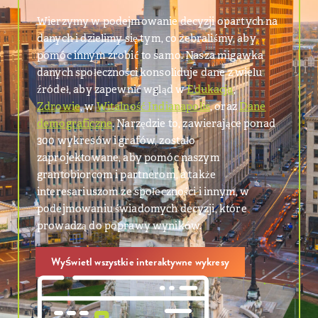
Wierzymy w podejmowanie decyzji opartych na
danych i dzielimy się tym, co zebraliśmy, aby
pomóc innym zrobić to samo. Nasza migawka
danych społeczności konsoliduje dane z wielu
źródeł, aby zapewnić wgląd w
Edukacja
,
Zdrowie
, w
Witalność Indianapolis
, oraz
Dane
demograficzne
. Narzędzie to, zawierające ponad
300 wykresów i grafów, zostało
zaprojektowane, aby pomóc naszym
grantobiorcom i partnerom, a także
interesariuszom ze społeczności i innym, w
podejmowaniu świadomych decyzji, które
prowadzą do poprawy wyników.
Wyświetl wszystkie interaktywne wykresy