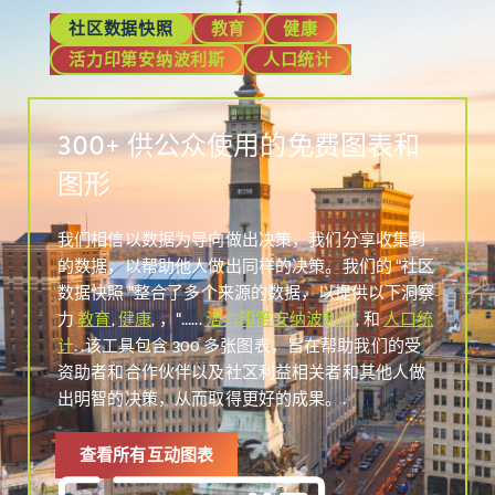
社区数据快照
教育
健康
活力印第安纳波利斯
人口统计
300+ 供公众使用的免费图表和
图形
我们相信以数据为导向做出决策，我们分享收集到
的数据，以帮助他人做出同样的决策。我们的 "社区
数据快照 "整合了多个来源的数据，以提供以下洞察
力
教育
,
健康
, ，"......
活力印第安纳波利斯
, 和
人口统
计
. .该工具包含 300 多张图表，旨在帮助我们的受
资助者和合作伙伴以及社区利益相关者和其他人做
出明智的决策，从而取得更好的成果。.
查看所有互动图表