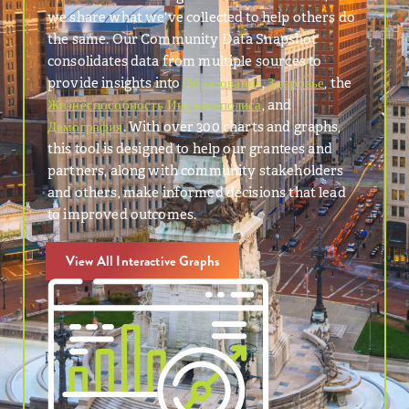
we share what we've collected to help others do
the same. Our Community Data Snapshot
consolidates data from multiple sources to
provide insights into
Образование
,
Здоровье
, the
Жизнеспособность Индианаполиса
, and
Демография
. With over 300 charts and graphs,
this tool is designed to help our grantees and
partners, along with community stakeholders
and others, make informed decisions that lead
to improved outcomes.
View All Interactive Graphs