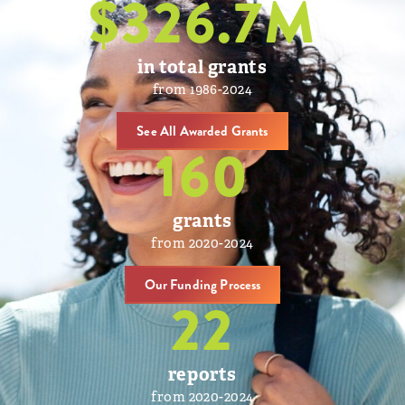
$
326.7
M
in total grants
from 1986-2024
See All Awarded Grants
160
grants
from 2020-2024
Our Funding Process
22
reports
from 2020-2024