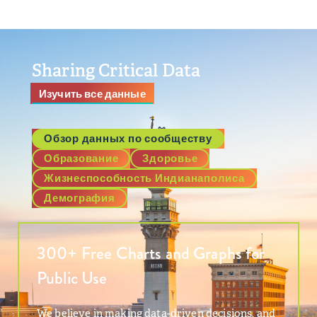
Sharing Critical Data
Изучить все данные
Обзор данных по сообществу
Образование
Здоровье
Жизнеспособность Индианаполиса
Демография
300+ Free Charts and Graphs for
Public Use
We believe in making data-driven decisions, and