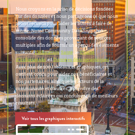
Nous croyons en la prise de décisions fondées
sur des données et nous partageons ce que nous
avons recueilli pour aider les autres à faire de
même. Notre Community Data Snapshot
consolide des données provenant de sources
multiples afin de fournir un aperçu des éléments
suivants
L'éducation
,
Santé
, le
Vitalité
d'Indianapolis
, et
Données démographiques
.
Avec plus de 300 tableaux et graphiques, cet
outil est conçu pour aider nos bénéficiaires et
nos partenaires, ainsi que les acteurs de la
communauté et d'autres, à prendre des
décisions éclairées qui conduisent à de meilleurs
résultats.
Voir tous les graphiques interactifs