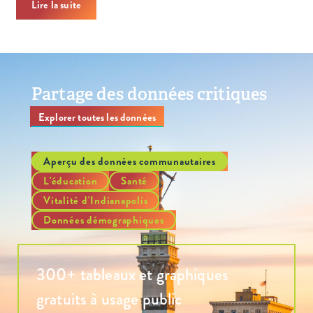
Lire la suite
Partage des données critiques
Explorer toutes les données
Aperçu des données communautaires
L'éducation
Santé
Vitalité d'Indianapolis
Données démographiques
300+ tableaux et graphiques
gratuits à usage public