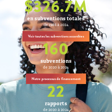
$
326.7
M
en subventions totales
de 1986 à 2024
Voir toutes les subventions accordées
160
subventions
de 2020 à 2024
Notre processus de financement
22
rapports
de 2020 à 2024